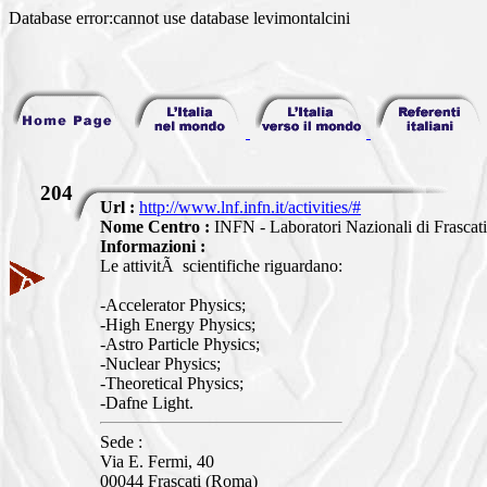
Database error:cannot use database levimontalcini
204
Url :
http://www.lnf.infn.it/activities/#
Nome Centro :
INFN - Laboratori Nazionali di Frascati
Informazioni :
Le attivitÃ scientifiche riguardano:
-Accelerator Physics;
-High Energy Physics;
-Astro Particle Physics;
-Nuclear Physics;
-Theoretical Physics;
-Dafne Light.
Sede :
Via E. Fermi, 40
00044 Frascati (Roma)