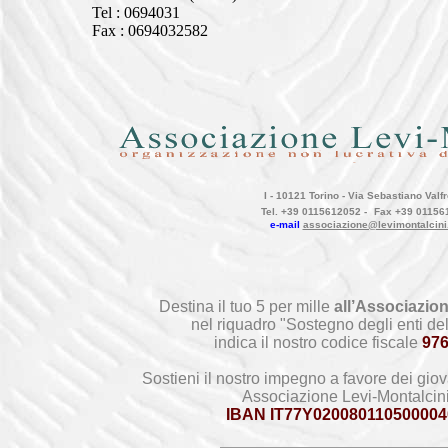
Tel : 0694031
Fax : 0694032582
I - 10121 Torino - Via Sebastiano Valfr
Tel. +39 0115612052 -
Fax +39 01156
e-mail
associazione@levimontalcini
Destina il tuo 5 per mille
all’Associazion
nel riquadro "Sostegno degli enti del
indica il nostro codice fiscale
97
Sostieni il nostro impegno a favore dei giov
Associazione Levi-Montalcin
IBAN IT77Y020080110500004