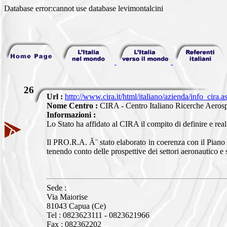
Database error:cannot use database levimontalcini
26
Url :
http://www.cira.it/html/italiano/azienda/info_cira.a
Nome Centro :
CIRA - Centro Italiano Ricerche Aerosp
Informazioni :
Lo Stato ha affidato al CIRA il compito di definire e r
Il PRO.R.A. Ã¨ stato elaborato in coerenza con il Piano
tenendo conto delle prospettive dei settori aeronautico e 
Sede :
Via Maiorise
81043 Capua (Ce)
Tel : 0823623111 - 0823621966
Fax : 082362202