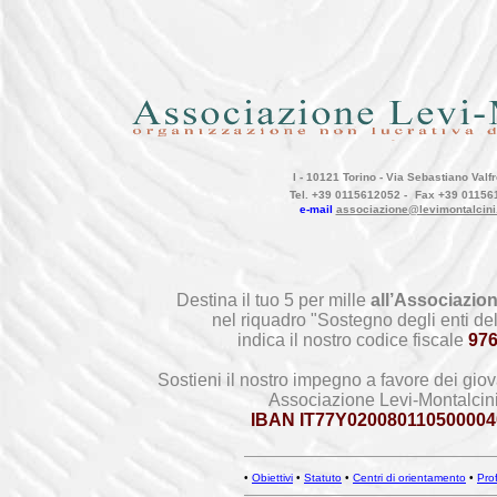
I - 10121 Torino - Via Sebastiano Valfr
Tel. +39 0115612052 -
Fax +39 01156
e-mail
associazione@levimontalcini
Destina il tuo 5 per mille
all’Associazion
nel riquadro "Sostegno degli enti del
indica il nostro codice fiscale
97
Sostieni il nostro impegno a favore dei giov
Associazione Levi-Montalcin
IBAN IT77Y020080110500004
•
Obiettivi
•
Statuto
•
Centri di orientamento
•
Prof