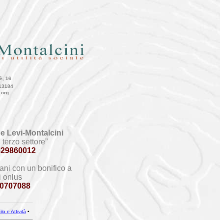
è, 16
13184
.org
e Levi-Montalcini
 terzo settore”
629860012
ani con un bonifico a
i onlus
0707088
ilo e Attività
•