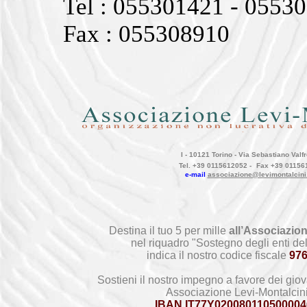
Tel : 055301421 - 0553
Fax : 055308910
I - 10121 Torino - Via Sebastiano Valfr
Tel. +39 0115612052 -
Fax +39 01156
e-mail
associazione@levimontalcini
Destina il tuo 5 per mille
all’Associazion
nel riquadro "Sostegno degli enti del
indica il nostro codice fiscale
97
Sostieni il nostro impegno a favore dei giov
Associazione Levi-Montalcin
IBAN IT77Y020080110500004