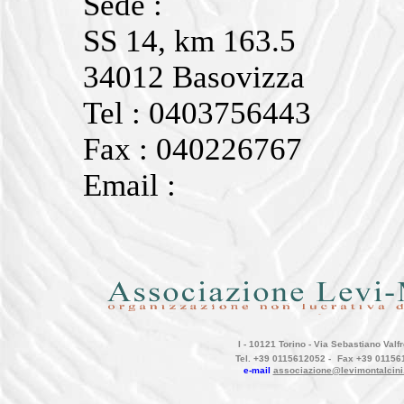
Sede :
SS 14, km 163.5
34012 Basovizza
Tel : 0403756443
Fax : 040226767
Email :
I - 10121 Torino - Via Sebastiano Valfr
Tel. +39 0115612052 -
Fax +39 01156
e-mail
associazione@levimontalcini