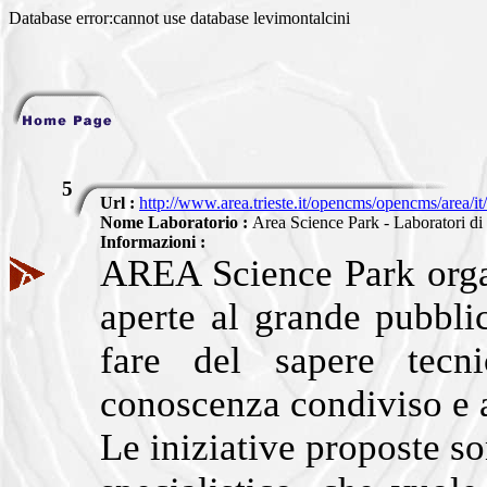
Database error:cannot use database levimontalcini
5
Url :
http://www.area.trieste.it/opencms/opencms/area/it/
Nome Laboratorio :
Area Science Park - Laboratori di 
Informazioni :
AREA Science Park organ
aperte al grande pubbli
fare del sapere tecni
conoscenza condiviso e al
Le iniziative proposte s