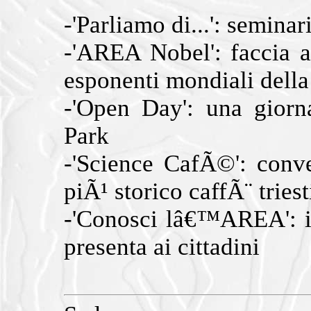
-'Parliamo di...': seminar
-'AREA Nobel': faccia 
esponenti mondiali della
-'Open Day': una giorn
Park
-'Science CafÃ©': conve
piÃ¹ storico caffÃ¨ tries
-'Conosci lâ€™AREA': il
presenta ai cittadini