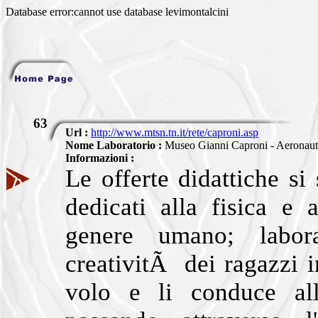
Database error:cannot use database levimontalcini
63
Url :
http://www.mtsn.tn.it/rete/caproni.asp
Nome Laboratorio :
Museo Gianni Caproni - Aeronauti
Informazioni :
Le offerte didattiche si
dedicati alla fisica e 
genere umano; labora
creativitÃ dei ragazzi i
volo e li conduce all