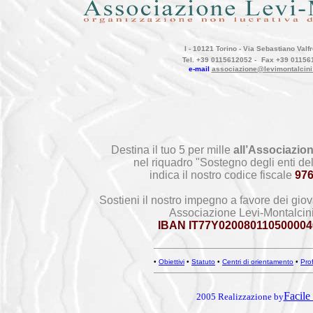
I - 10121 Torino - Via Sebastiano Valfr
Tel. +39 0115612052 -
Fax +39 01156
e-mail
associazione@levimontalcini
Destina il tuo 5 per mille
all’Associazion
nel riquadro "Sostegno degli enti del
indica il nostro codice fiscale
97
Sostieni il nostro impegno a favore dei giov
Associazione Levi-Montalcin
IBAN IT77Y020080110500004
•
Obiettivi
•
Statuto
•
Centri di orientamento
•
Prof
Facile 
2005 Realizzazione by